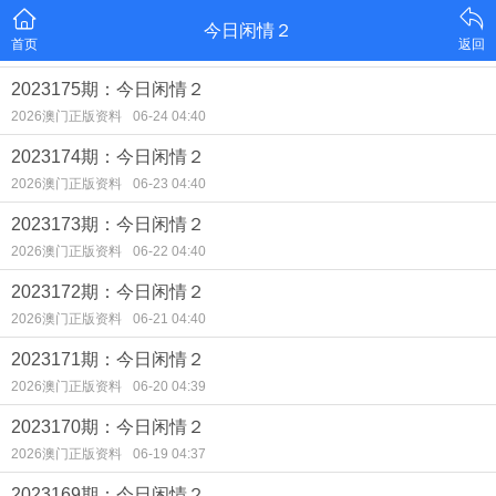
今日闲情２
首页
返回
2023175期：今日闲情２
2026澳门正版资料
06-24 04:40
2023174期：今日闲情２
2026澳门正版资料
06-23 04:40
2023173期：今日闲情２
2026澳门正版资料
06-22 04:40
2023172期：今日闲情２
2026澳门正版资料
06-21 04:40
2023171期：今日闲情２
2026澳门正版资料
06-20 04:39
2023170期：今日闲情２
2026澳门正版资料
06-19 04:37
2023169期：今日闲情２