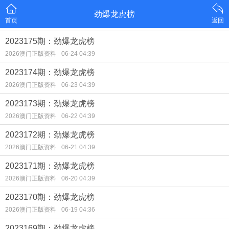
劲爆龙虎榜
首页
返回
2023175期：劲爆龙虎榜
2026澳门正版资料
06-24 04:39
2023174期：劲爆龙虎榜
2026澳门正版资料
06-23 04:39
2023173期：劲爆龙虎榜
2026澳门正版资料
06-22 04:39
2023172期：劲爆龙虎榜
2026澳门正版资料
06-21 04:39
2023171期：劲爆龙虎榜
2026澳门正版资料
06-20 04:39
2023170期：劲爆龙虎榜
2026澳门正版资料
06-19 04:36
2023169期：劲爆龙虎榜