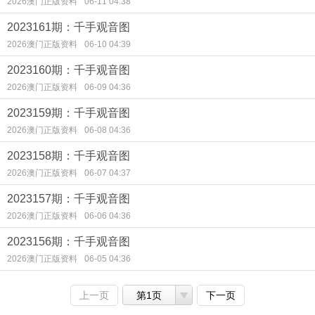
2026澳门正版资料
06-11 04:38
2023161期：千手观音图
2026澳门正版资料
06-10 04:39
2023160期：千手观音图
2026澳门正版资料
06-09 04:36
2023159期：千手观音图
2026澳门正版资料
06-08 04:36
2023158期：千手观音图
2026澳门正版资料
06-07 04:37
2023157期：千手观音图
2026澳门正版资料
06-06 04:36
2023156期：千手观音图
2026澳门正版资料
06-05 04:36
上一页
第1页
下一页