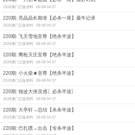
2026澳门正版资料
08-08 04:37
220期: 亮晶晶长期准【必杀一尾】最牛记录
2026澳门正版资料
08-08 04:37
220期: 飞天雪地至尊【绝杀半波】
2026澳门正版资料
08-08 04:37
220期: 鹰枪灭庄至尊【绝杀半波】
2026澳门正版资料
08-08 04:37
220期: 小火柴★至尊【绝杀半波】
2026澳门正版资料
08-08 04:37
220期: 独波大侠灵感〖必杀半波〗
2026澳门正版资料
08-08 04:37
220期: 大亭轩→总结【杀杀半波】
2026澳门正版资料
08-08 04:37
220期: 巴扎嘿→出击【专杀半波】