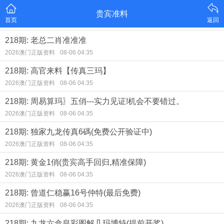
贵宾准料
首页
返回
218期: 老总二肖准准准
2026澳门正版资料
08-06 04:35
218期: 高官来料【传真三玛】
2026澳门正版资料
08-06 04:35
218期: 周易算玛〗五俏---实力见证!机会不要错过。
2026澳门正版资料
08-06 04:35
218期: 独家九龙传真6碼(免费公开验证中)
2026澳门正版资料
08-06 04:35
218期: 黄金1俏(贵宾高手回归,精准保障)
2026澳门正版资料
08-06 04:35
218期: 曾道仁稳赢16号仲特(最后免费)
2026澳门正版资料
08-06 04:35
218期: 九龙六盒皇彩图解几玛博特(提前开奖)