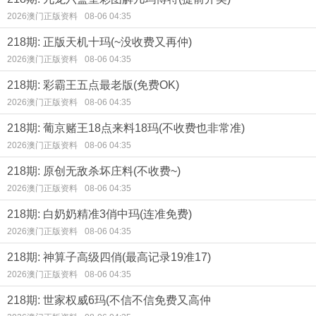
2026澳门正版资料
08-06 04:35
218期: 正版天机十玛(~没收费又再仲)
2026澳门正版资料
08-06 04:35
218期: 彩霸王五点最老版(免费OK)
2026澳门正版资料
08-06 04:35
218期: 葡京赌王18点来料18玛(不收费也非常准)
2026澳门正版资料
08-06 04:35
218期: 原创无敌杀坏庄料(不收费~)
2026澳门正版资料
08-06 04:35
218期: 白奶奶精准3俏中玛(连准免费)
2026澳门正版资料
08-06 04:35
218期: 神算子高级四俏(最高记录19准17)
2026澳门正版资料
08-06 04:35
218期: 世家权威6玛(不信不信免费又高仲