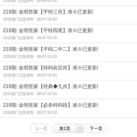
2026澳门正版资料
08-08 04:33
219期: 金明世家【平特三肖】准※已更新!
2026澳门正版资料
08-07 04:33
219期: 金明世家【平特四尾】准※已更新!
2026澳门正版资料
08-07 04:33
219期: 金明世家【平码二中二】准※已更新!
2026澳门正版资料
08-07 04:33
219期: 金明世家【特码前后肖】准※已更新!
2026澳门正版资料
08-07 04:33
219期: 金明世家【经典◆九肖】准※已更新!
2026澳门正版资料
08-07 04:33
219期: 金明世家【必杀特码段】准※已更新!
2026澳门正版资料
08-07 04:33
上一页
第1页
下一页